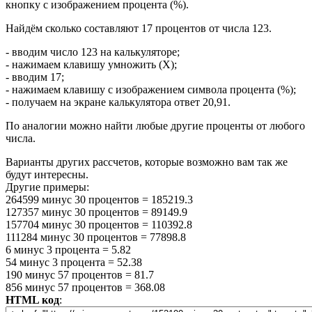
кнопку с изображением процента (%).
Найдём сколько составляют 17 процентов от числа 123.
- вводим число 123 на калькуляторе;
- нажимаем клавишу умножить (Х);
- вводим 17;
- нажимаем клавишу с изображением символа процента (%);
- получаем на экране калькулятора ответ 20,91.
По аналогии можно найти любые другие проценты от любого
числа.
Варианты других рассчетов, которые возможно вам так же
будут интересны.
Другие примеры:
264599
минус
30 процентов
=
185219.3
127357
минус
30 процентов
=
89149.9
157704
минус
30 процентов
=
110392.8
111284
минус
30 процентов
=
77898.8
6
минус
3 процента
=
5.82
54
минус
3 процента
=
52.38
190
минус
57 процентов
=
81.7
856
минус
57 процентов
=
368.08
HTML код
: