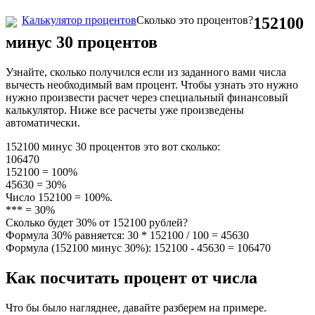
Skip
Калькулятор процентов
Сколько это процентов?
152100
to
минус 30 процентов
content
Узнайте, сколько получился если из заданного вами числа
вычесть необходимый вам процент. Чтобы узнать это нужно
нужно произвести расчет через специальный финансовый
калькулятор. Ниже все расчеты уже произведены
автоматически.
152100 минус 30 процентов это вот сколько:
106470
152100 = 100%
45630 = 30%
Число 152100 = 100%.
*** = 30%
Сколько будет 30% от 152100 рублей?
Формула 30% равняется: 30 * 152100 / 100 = 45630
Формула (152100 минус 30%): 152100 - 45630 = 106470
Как посчитать процент от числа
Что бы было нагляднее, давайте разберем на примере.